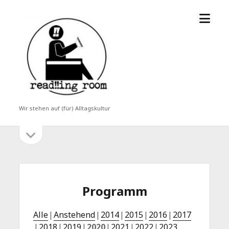
Menü
read!!ing
öffne
room
Wir stehen auf (für) Alltagskultur
Seitenleiste
Seitenleiste
öffnen
Programm
Alle
Anstehend
2014
2015
2016
2017
2018
2019
2020
2021
2022
2023