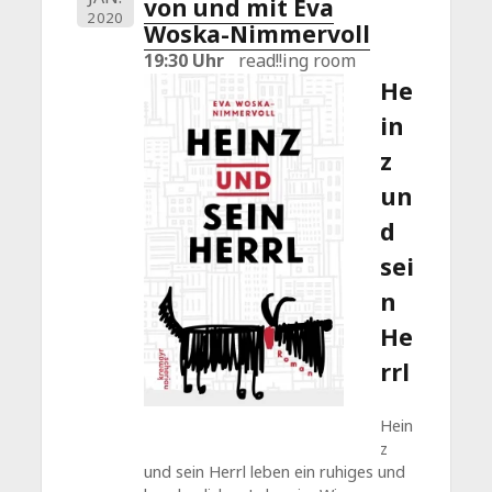
von und mit Eva
2020
Woska-Nimmervoll
19:30 Uhr
read!!ing room
He
in
z
un
d
sei
n
He
rrl
Hein
z
und sein Herrl leben ein ruhiges und