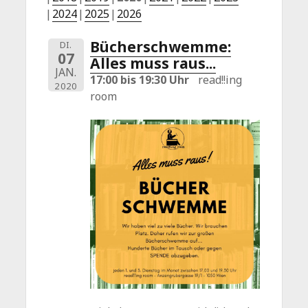
2024
2025
2026
Bücherschwemme:
DI.
07
Alles muss raus...
JAN.
17:00 bis 19:30 Uhr
read!!ing
2020
room