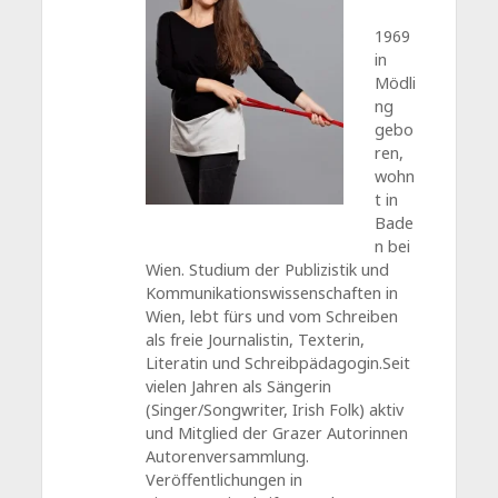
1969
in
Mödli
ng
gebo
ren,
wohn
t in
Bade
n bei
Wien. Studium der Publizistik und
Kommunikationswissenschaften in
Wien, lebt fürs und vom Schreiben
als freie Journalistin, Texterin,
Literatin und Schreibpädagogin.Seit
vielen Jahren als Sängerin
(Singer/Songwriter, Irish Folk) aktiv
und Mitglied der Grazer Autorinnen
Autorenversammlung.
Veröffentlichungen in