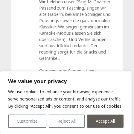
Wir beleben unser "Sing Mit" wieder...
Passend zum Fasching, singen wir
alte Hadern, bekannte Schlager und
Popsongs sowie die ganz normalen
Klassiker. Wir singen gemeinsam im
Karaoke-Modus (lassen Sie sich
überraschen). Und Verkleidungen
sind ausdrücklich erlaubt. Der
read!!ing sorgt für die Snacks und
Getränke...
Gemeinsames Singen ist ein
Kulturgut. In manchen Ländern – wie
We value your privacy
zum Beispiel in Irland – ist Singen,
gemeinsames Musizieren einfach
We use cookies to enhance your browsing experience,
Alltag. An diesen Spirit wollen wir ein
serve personalized ads or content, and analyze our traffic.
wenig anschließen. Bei „Sing mit…“
By clicking "Accept All", you consent to our use of cookies.
geht es ums Mitsingen: Es darf auch
dreistimmig sein. Falsch, laut und mit
Customize
Reject All
Accept All
Begeisterung. Alle sind willkommen.