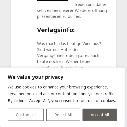
freuen uns daher
sehr, es bei unserer Wiedereröffnung
präsentieren zu dürfen.
Verlagsinfo:
Was macht das heutige Wien aus?
Sind wir nur Hüter der
Vergangenheit oder gibt es auch
heute noch ein Wiener Leben
jenseits von Internet und
Smartphone? Gibt es überhaupt
We value your privacy
noch Erlebnisse in dieser Stadt?
We use cookies to enhance your browsing experience,
In
Die fetten Jahre sind vorbei
spürt
serve personalized ads or content, and analyze our traffic.
Peter Campa diesen Fragen nach.
By clicking "Accept All", you consent to our use of cookies.
Franz Joseph Heißenbüttel und sein
irischer Wolfshund Farkas wandern
Customize
Reject All
Accept All
gemeinsam durch die Stadt.
Manchmal stoßen sie auf