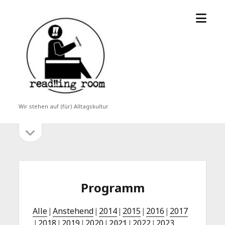
Menü
read!!ing
öffne
room
Wir stehen auf (für) Alltagskultur
Seitenleiste
Seitenleiste
öffnen
Programm
Alle
Anstehend
2014
2015
2016
2017
2018
2019
2020
2021
2022
2023