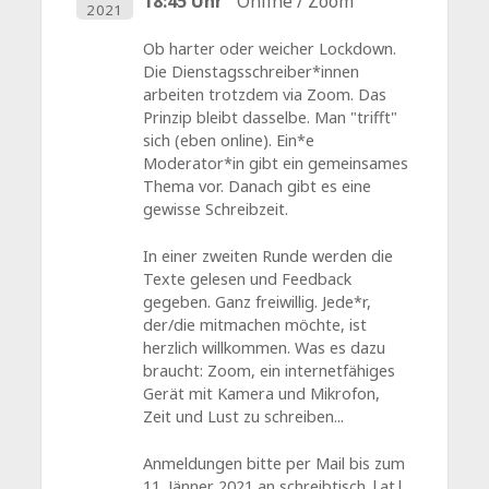
18:45 Uhr
Online / Zoom
2021
Ob harter oder weicher Lockdown.
Die Dienstagsschreiber*innen
arbeiten trotzdem via Zoom. Das
Prinzip bleibt dasselbe. Man "trifft"
sich (eben online). Ein*e
Moderator*in gibt ein gemeinsames
Thema vor. Danach gibt es eine
gewisse Schreibzeit.
In einer zweiten Runde werden die
Texte gelesen und Feedback
gegeben. Ganz freiwillig. Jede*r,
der/die mitmachen möchte, ist
herzlich willkommen. Was es dazu
braucht: Zoom, ein internetfähiges
Gerät mit Kamera und Mikrofon,
Zeit und Lust zu schreiben...
Anmeldungen bitte per Mail bis zum
11. Jänner 2021 an schreibtisch |at|