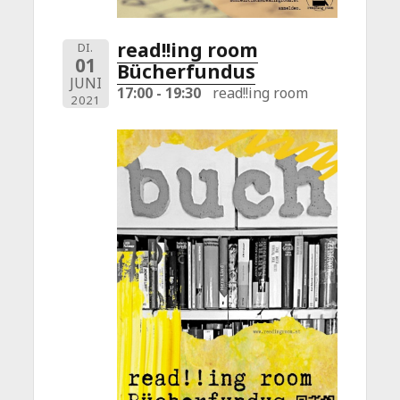
read!!ing room
DI.
01
Bücherfundus
JUNI
17:00 - 19:30
read!!ing room
2021