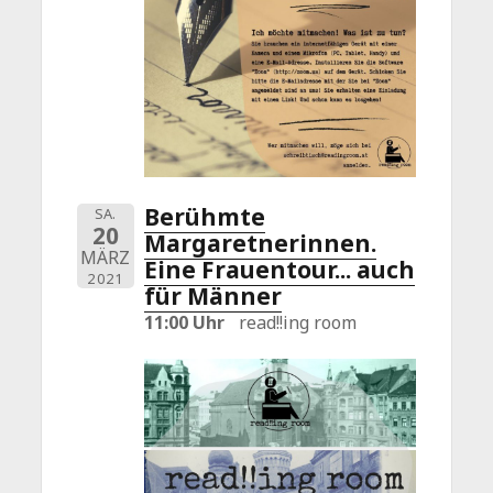
Berühmte
SA.
20
Margaretnerinnen.
MÄRZ
Eine Frauentour... auch
2021
für Männer
11:00 Uhr
read!!ing room