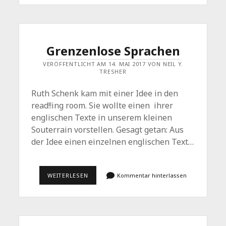
PROZESS
2.0.
FREI
NACH
NIKOLAJ
GOGOL
Grenzenlose Sprachen
VERÖFFENTLICHT AM 14. MAI 2017 VON NEIL Y.
TRESHER
Ruth Schenk kam mit einer Idee in den
read!!ing room. Sie wollte einen ihrer
englischen Texte in unserem kleinen
Souterrain vorstellen. Gesagt getan: Aus
der Idee einen einzelnen englischen Text…
GRENZENLOSE
WEITERLESEN
Kommentar hinterlassen
SPRACHEN