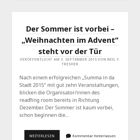
2015.
EIN
PROGRAMM,
DAS
SICH
SEHEN
Der Sommer ist vorbei –
LASSEN
KANN.
„Weihnachten im Advent“
steht vor der Tür
VERÖFFENTLICHT AM 3. SEPTEMBER 2015 VON NEIL Y.
TRESHER
Nach einem erfolgreichen „Summa in da
Stadt 2015“ mit gut zehn Veranstaltungen,
blicken die Organisator/innen des
read!!ing room bereits in Richtung
Dezember. Der Sommer ist kaum vorbei,
schon beginnen die…
DER
WEITERLESEN
Kommentar hinterlassen