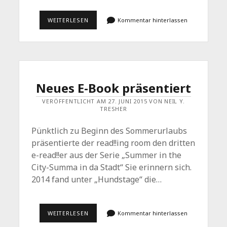
URLAUBSHAIKUS,
WEITERLESEN
Kommentar hinterlassen
BADESCHLUSS
UND
EIN
PROZESS
Neues E-Book präsentiert
VERÖFFENTLICHT AM 27. JUNI 2015 VON NEIL Y.
TRESHER
Pünktlich zu Beginn des Sommerurlaubs
präsentierte der read!!ing room den dritten
e-read!!er aus der Serie „Summer in the
City-Summa in da Stadt“ Sie erinnern sich.
2014 fand unter „Hundstage“ die…
NEUES
WEITERLESEN
Kommentar hinterlassen
E-