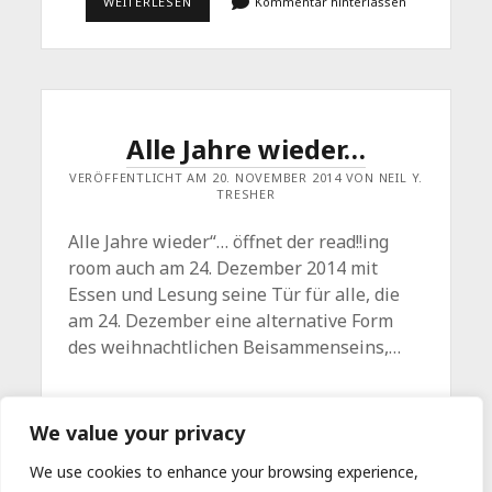
FUSSBALLABEND M
WEITERLESEN
Kommentar hinterlassen
IT G
ESELLSCHAFTSPOLITISCHEM A
NSPRUCH
Alle Jahre wieder…
VERÖFFENTLICHT AM 20. NOVEMBER 2014 VON NEIL Y.
TRESHER
Alle Jahre wieder“… öffnet der read!!ing
room auch am 24. Dezember 2014 mit
Essen und Lesung seine Tür für alle, die
am 24. Dezember eine alternative Form
des weihnachtlichen Beisammenseins,…
ALLE
WEITERLESEN
Kommentar hinterlassen
We value your privacy
JAHRE
WIEDER…
We use cookies to enhance your browsing experience,