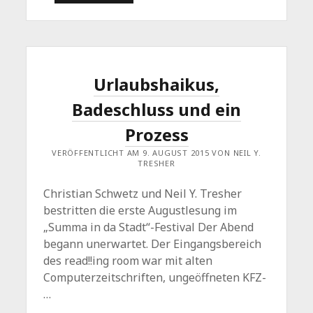
SOMMER
IST
VORBEI
–
„WEIHNACHTEN
IM
ADVENT“
STEHT
Urlaubshaikus,
VOR
DER
Badeschluss und ein
TÜR
Prozess
VERÖFFENTLICHT AM 9. AUGUST 2015 VON NEIL Y.
TRESHER
Christian Schwetz und Neil Y. Tresher
bestritten die erste Augustlesung im
„Summa in da Stadt“-Festival Der Abend
begann unerwartet. Der Eingangsbereich
des read!!ing room war mit alten
Computerzeitschriften, ungeöffneten KFZ-
…