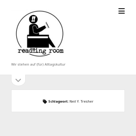
Menü
read!!ing
öffne
room
Wir stehen auf (für) Alltagskultur
Seitenleiste
Seitenleiste
öffnen
Schlagwort:
Neil Y. Tresher