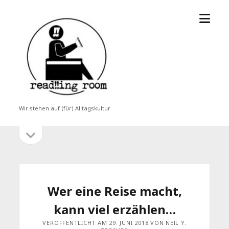
Menü
read!!ing
öffne
room
Wir stehen auf (für) Alltagskultur
Seitenleiste
Seitenleiste
öffnen
Wer eine Reise macht,
kann viel erzählen…
VERÖFFENTLICHT AM 29. JUNI 2018 VON NEIL Y.