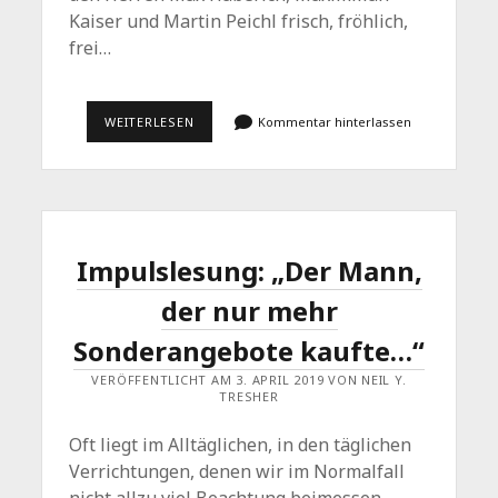
Kaiser und Martin Peichl frisch, fröhlich,
frei…
VIER
WEITERLESEN
Kommentar hinterlassen
LESUNGEN
IM
JUNI
UND
EIN
EINSENDESCHLUSS
IM
MAI
Impulslesung: „Der Mann,
der nur mehr
Sonderangebote kaufte…“
VERÖFFENTLICHT AM 3. APRIL 2019 VON NEIL Y.
TRESHER
Oft liegt im Alltäglichen, in den täglichen
Verrichtungen, denen wir im Normalfall
nicht allzu viel Beachtung beimessen,