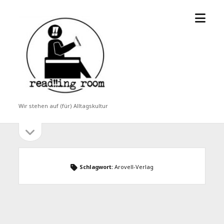
Menü
read!!ing
öffne
room
Wir stehen auf (für) Alltagskultur
Seitenleiste
Seitenleiste
öffnen
Schlagwort:
Arovell-Verlag