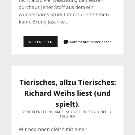
durchaus jener Stoff aus dem ein
wunderbares Stück Literatur entstehen
kann. Bruno Jaschke…
IMPULSLESUNG:
WEITERLESEN
Kommentar hinterlassen
„DER
MANN,
DER
NUR
MEHR
SONDERANGEBOTE
KAUFTE…“
Tierisches, allzu Tierisches:
Richard Weihs liest (und
spielt).
VERÖFFENTLICHT AM 6. AUGUST 2017 VON NEIL Y.
TRESHER
Wir beginnen gleich mit einer