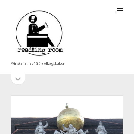
Menü
read!!ing
öffne
room
Wir stehen auf (für) Alltagskultur
Seitenleiste
Seitenleiste
öffnen