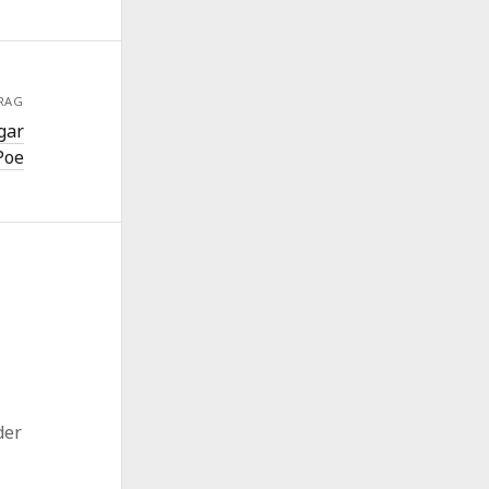
RAG
gar
Poe
der