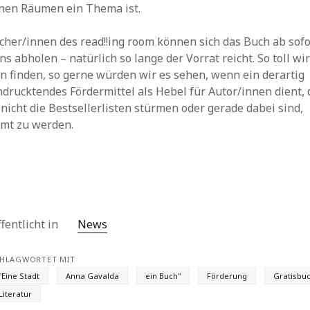
nen Räumen ein Thema ist.
cher/innen des read!!ing room können sich das Buch ab sofo
ns abholen – natürlich so lange der Vorrat reicht. So toll wir
n finden, so gerne würden wir es sehen, wenn ein derartig
drucktendes Fördermittel als Hebel für Autor/innen dient, 
nicht die Bestsellerlisten stürmen oder gerade dabei sind,
lmt zu werden.
fentlicht in
News
HLAGWORTET MIT
"Eine Stadt
Anna Gavalda
ein Buch"
Förderung
Gratisbu
Literatur