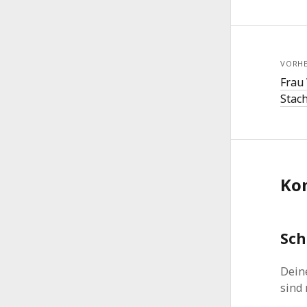
VORHE
Frau
Stac
Ko
Sch
Deine
sind