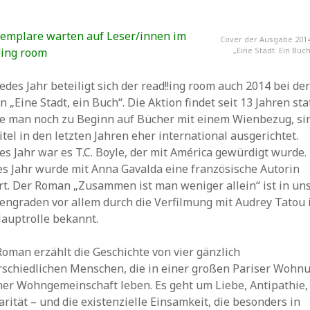
xemplare warten auf Leser/innen im
Cover der Ausgabe 201
!ing room
„Eine Stadt. Ein Buc
edes Jahr beteiligt sich der read!!ing room auch 2014 bei de
n „Eine Stadt, ein Buch“. Die Aktion findet seit 13 Jahren stat
te man noch zu Beginn auf Bücher mit einem Wienbezug, si
itel in den letzten Jahren eher international ausgerichtet.
es Jahr war es T.C. Boyle, der mit América gewürdigt wurde.
es Jahr wurde mit Anna Gavalda eine französische Autorin
rt. Der Roman „Zusammen ist man weniger allein“ ist in un
engraden vor allem durch die Verfilmung mit Audrey Tatou 
Hauptrolle bekannt.
oman erzählt die Geschichte von vier gänzlich
rschiedlichen Menschen, die in einer großen Pariser Wohn
iner Wohngemeinschaft leben. Es geht um Liebe, Antipathie,
arität – und die existenzielle Einsamkeit, die besonders in