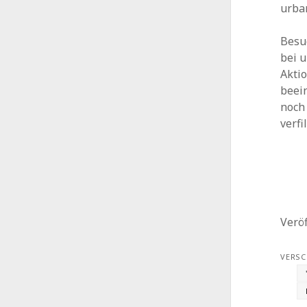
urba
Besu
bei u
Aktio
beein
noch 
verfi
Veröf
VERSC