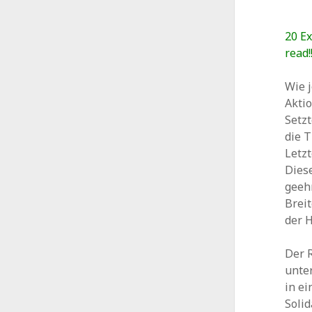
20 E
read!
Wie j
Aktio
Setz
die T
Letzt
Dies
geeh
Breit
der 
Der R
unte
in e
Solid