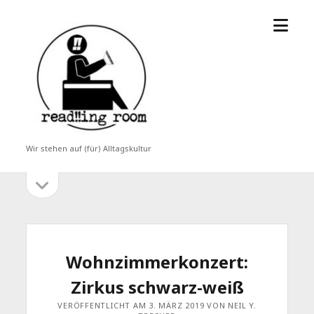
Menü
read!!ing
öffne
room
Wir stehen auf (für) Alltagskultur
Seitenleiste
Seitenleiste
öffnen
Wohnzimmerkonzert:
Zirkus schwarz-weiß
VERÖFFENTLICHT AM 3. MÄRZ 2019 VON NEIL Y.