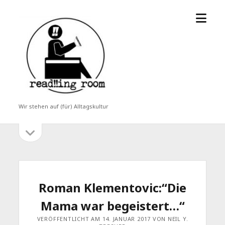
Menü
read!!ing
öffne
room
Wir stehen auf (für) Alltagskultur
Seitenleiste
Seitenleiste
öffnen
Roman Klementovic:“Die
Mama war begeistert…“
VERÖFFENTLICHT AM 14. JANUAR 2017 VON NEIL Y.