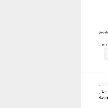
Veröf
VERSC
VORHE
„Das
Räum