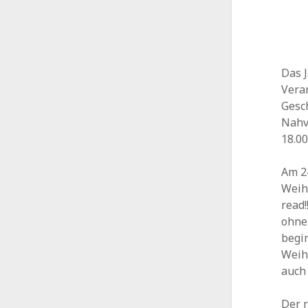
Das J
Vera
Gesc
Nahv
18.00
Am 24
Weihn
read!
ohne
begi
Weih
auch
Der r