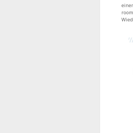
einem
room
Wied