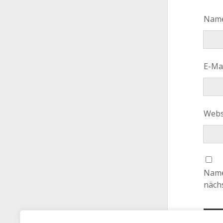
Nam
E-Ma
Webs
Name
näch