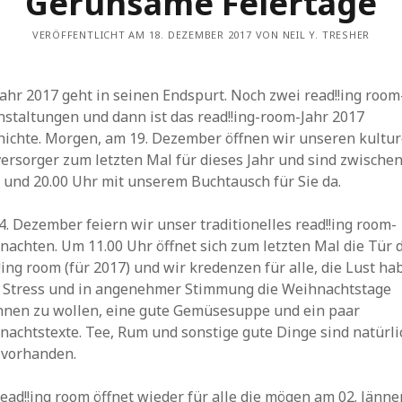
Geruhsame Feiertage
VERÖFFENTLICHT AM 18. DEZEMBER 2017 VON NEIL Y. TRESHER
ahr 2017 geht in seinen Endspurt. Noch zwei read!!ing room
nstaltungen und dann ist das read!!ing-room-Jahr 2017
hichte. Morgen, am 19. Dezember öffnen wir unseren kultur
ersorger zum letzten Mal für dieses Jahr und sind zwische
 und 20.00 Uhr mit unserem Buchtausch für Sie da.
. Dezember feiern wir unser traditionelles read!!ing room-
achten. Um 11.00 Uhr öffnet sich zum letzten Mal die Tür 
!ing room (für 2017) und wir kredenzen für alle, die Lust ha
 Stress und in angenehmer Stimmung die Weihnachtstage
nnen zu wollen, eine gute Gemüsesuppe und ein paar
nachtstexte. Tee, Rum und sonstige gute Dinge sind natürli
 vorhanden.
ead!!ing room öffnet wieder für alle die mögen am 02. Jänne