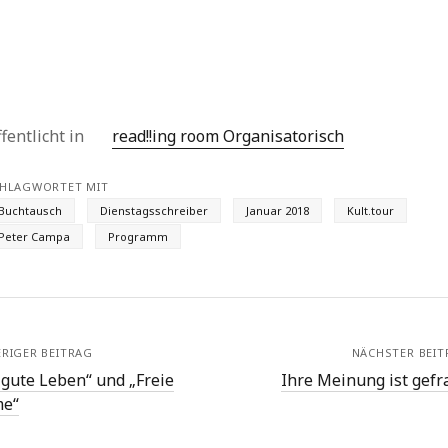
fentlicht in
read!!ing room Organisatorisch
HLAGWORTET MIT
Buchtausch
Dienstagsschreiber
Januar 2018
Kult.tour
Peter Campa
Programm
RIGER BEITRAG
NÄCHSTER BEIT
 gute Leben“ und „Freie
Ihre Meinung ist gefra
e“