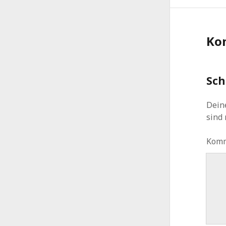
Ko
Sch
Deine
sind
Kom