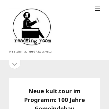
Menü
read!!ing
öffne
room
Wir stehen auf (für) Alltagskultur
Seitenleiste
Seitenleiste
öffnen
Neue kult.tour im
Programm: 100 Jahre
Gemeindebau