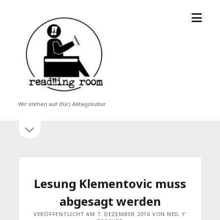
Menü
read!!ing
öffne
room
Wir stehen auf (für) Alltagskultur
Seitenleiste
Seitenleiste
öffnen
Lesung Klementovic muss
abgesagt werden
VERÖFFENTLICHT AM 7. DEZEMBER 2016 VON NEIL Y.