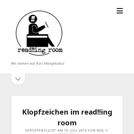
Menü
read!!ing
öffne
room
Wir stehen auf (für) Alltagskultur
Seitenleiste
Seitenleiste
öffnen
Klopfzeichen im read!!ing
room
VERÖFFENTLICHT AM 16. JULI 2016 VON NEIL Y.