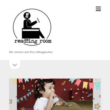
Menü
read!!ing
öffne
room
Wir stehen auf (für) Alltagskultur
Seitenleiste
Seitenleiste
öffnen