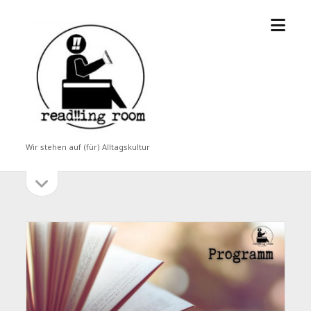
Menü
read!!ing
öffne
room
Wir stehen auf (für) Alltagskultur
Seitenleiste
Seitenleiste
öffnen