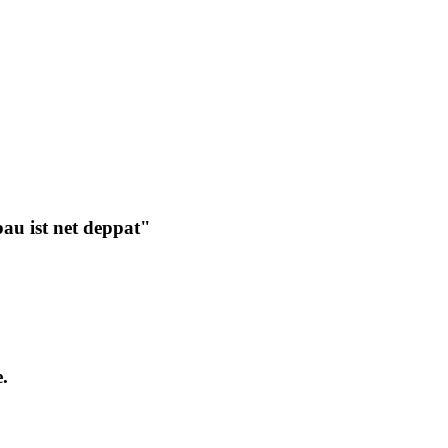
u ist net deppat"
.