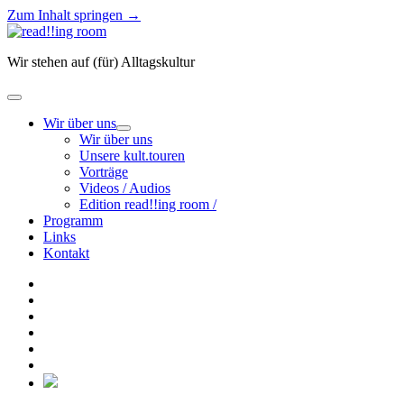
Zum Inhalt springen →
read!!ing
room
Wir stehen auf (für) Alltagskultur
Menü
öffnen
Wir über uns
Menü
Wir über uns
öffnen
Unsere kult.touren
Vorträge
Videos / Audios
Edition read!!ing room /
Programm
Links
Kontakt
facebook
instagram
youtube
rss
E-
Mail
email-
form
social_icon_custom_1