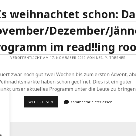
Es weihnachtet schon: Da
vember/Dezember/Jänn
rogramm im read!!ing ro
VERÖFFENTLICHT AM 17. NOVEMBER 2019 VON NEIL Y. TRESHER
auert zwar noch gut zwei Wochen bis zum ersten Advent, ab
eihnachtsmärkte haben schon geöffnet. Dies ist ein guter
punkt unser aktuelles Programm unter die Leute zu bringen
ES
WEITERLESEN
Kommentar hinterlassen
WEIHNACHTET
SCHON:
DAS
NOVEMBER/DEZEMBER/JÄNNER-
PROGRAMM
.
IM
READ!!ING