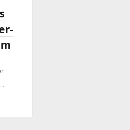
s
er-
om
er
.…