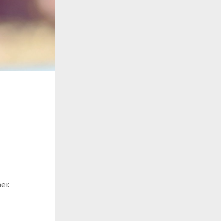
e
er.