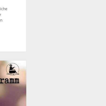
iche
e
en