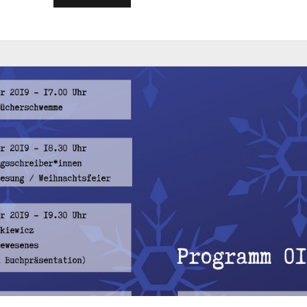
BÖSEN
BUBEN
UND
DIE
DAMENWAHL
IM
ADVENT