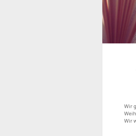
Wir g
Weih
Wir 