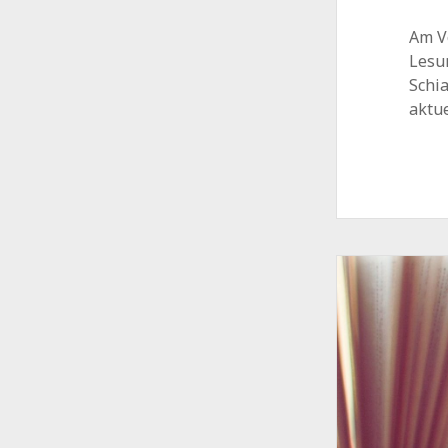
Am V
Lesun
Schi
aktu