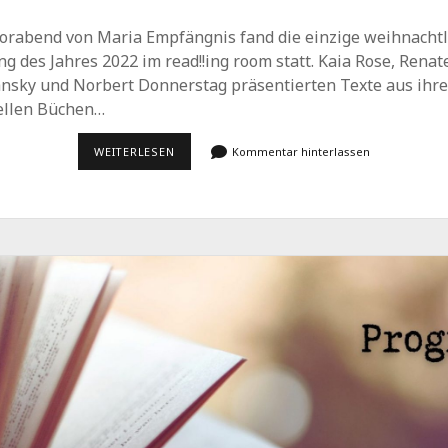
orabend von Maria Empfängnis fand die einzige weihnachtl
g des Jahres 2022 im read!!ing room statt. Kaia Rose, Renat
ansky und Norbert Donnerstag präsentierten Texte aus ihr
ellen Büchen…
NICHT
WEITERLESEN
Kommentar hinterlassen
GANZ
SO
WEIHNACHTLICHES…