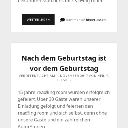
bekannten Märchens im read!!ing room
FROSCHKÖNIG
WEITERLESEN
Kommentar hinterlassen
FÜR
ERWACHSENE
AUF
DEM
MASKENBALL
Nach dem Geburtstag ist
vor dem Geburtstag
VERÖFFENTLICHT AM 1. NOVEMBER 2017 VON NEIL Y.
TRESHER
15 Jahre read!!ing room wurden erfolgreich
gefeiert. Über 30 Gäste waren unserer
Einladung gefolgt und feierten den
read!!ing room und sich selbst, denn ohne
unsere Gäste und die zahlreichen
Autor*innen…