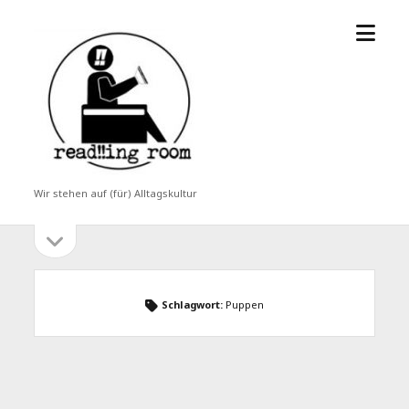
Menü
read!!ing
öffne
room
Wir stehen auf (für) Alltagskultur
Seitenleiste
Seitenleiste
öffnen
Schlagwort:
Puppen