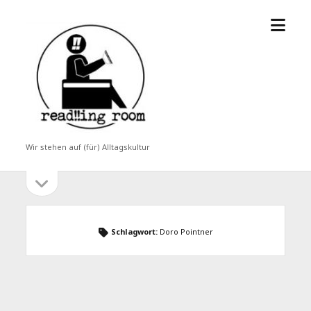
Menü
read!!ing
öffne
room
Wir stehen auf (für) Alltagskultur
Seitenleiste
Seitenleiste
öffnen
Schlagwort:
Doro Pointner