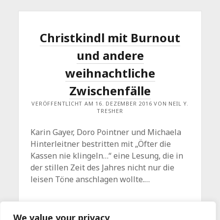
BIRTHDAY
PARTY
.
15
JAHRE
Christkindl mit Burnout
READ!!ING
ROOM
und andere
weihnachtliche
Zwischenfälle
VERÖFFENTLICHT AM 16. DEZEMBER 2016 VON NEIL Y.
TRESHER
Karin Gayer, Doro Pointner und Michaela
Hinterleitner bestritten mit „Öfter die
Kassen nie klingeln…“ eine Lesung, die in
der stillen Zeit des Jahres nicht nur die
leisen Töne anschlagen wollte.…
CHRISTKINDL
WEITERLESEN
Kommentar hinterlassen
We value your privacy
MIT