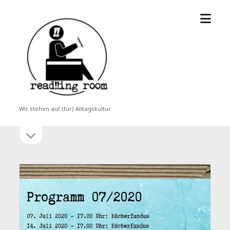
Menü
read!!ing
öffne
room
Wir stehen auf (für) Alltagskultur
Seitenleiste
Seitenleiste
öffnen