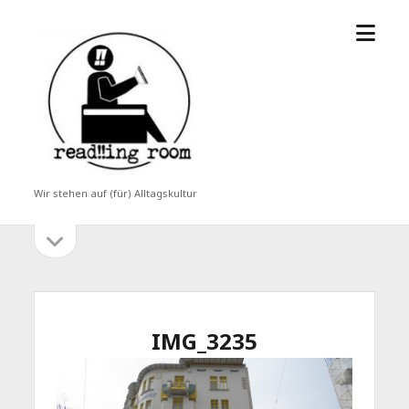
Menü
read!!ing
öffne
room
Wir stehen auf (für) Alltagskultur
Seitenleiste
Seitenleiste
öffnen
IMG_3235