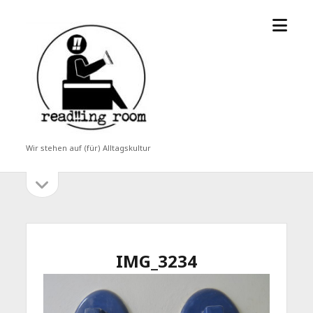
Menü
read!!ing
öffne
room
Wir stehen auf (für) Alltagskultur
Seitenleiste
Seitenleiste
öffnen
IMG_3234