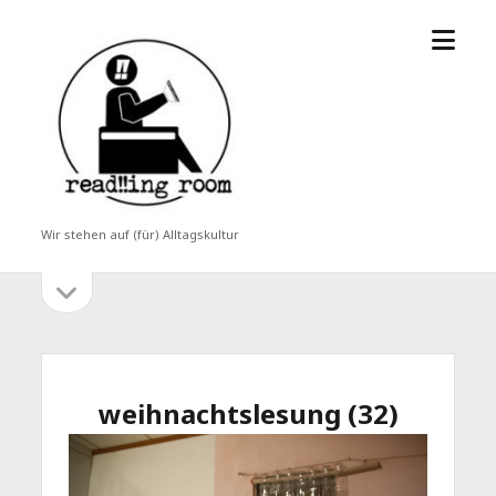
Menü
read!!ing
öffne
room
Wir stehen auf (für) Alltagskultur
Seitenleiste
Seitenleiste
öffnen
weihnachtslesung (32)