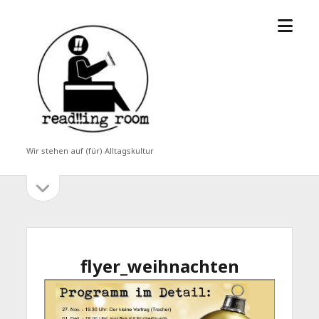
Menü
read!!ing
öffne
room
Wir stehen auf (für) Alltagskultur
Seitenleiste
Seitenleiste
öffnen
flyer_weihnachten