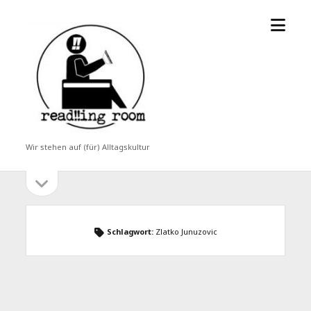
Menü
read!!ing
öffne
room
Wir stehen auf (für) Alltagskultur
Seitenleiste
Seitenleiste
öffnen
Schlagwort:
Zlatko Junuzovic