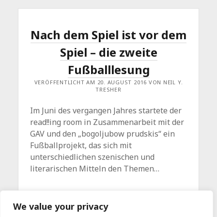
Nach dem Spiel ist vor dem
Spiel – die zweite
Fußballlesung
VERÖFFENTLICHT AM 20. AUGUST 2016 VON NEIL Y.
TRESHER
Im Juni des vergangen Jahres startete der
read!!ing room in Zusammenarbeit mit der
GAV und den „bogoljubow prudskis“ ein
Fußballprojekt, das sich mit
unterschiedlichen szenischen und
literarischen Mitteln den Themen…
NACH
WEITERLESEN
Ein Kommentar
We value your privacy
DEM
SPIEL