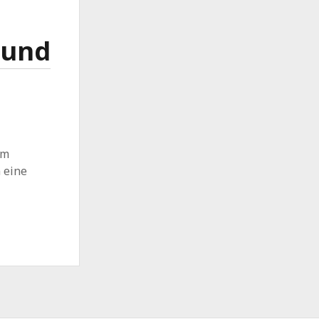
 und
um
 eine