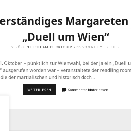
erständiges Margareten
„Duell um Wien“
VERÖFFENTLICHT AM 12. OKTOBER 2015 VON NEIL Y. TRESHER
. Oktober – pünktlich zur Wienwahl, bei der ja ein „Duell 
“ ausgerufen worden war – veranstaltete der read!!ing room
 die der martialischen und historisch doch…
WIDERSTÄNDIGES
WEITERLESEN
Kommentar hinterlassen
MARGARETEN
UND
„DUELL
UM
WIEN“
.