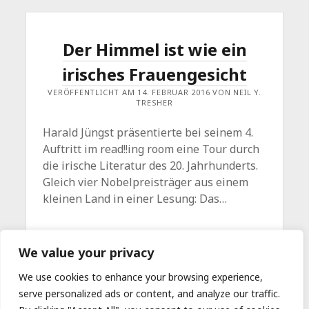
Der Himmel ist wie ein
irisches Frauengesicht
VERÖFFENTLICHT AM 14. FEBRUAR 2016 VON NEIL Y.
TRESHER
Harald Jüngst präsentierte bei seinem 4.
Auftritt im read!!ing room eine Tour durch
die irische Literatur des 20. Jahrhunderts.
Gleich vier Nobelpreisträger aus einem
kleinen Land in einer Lesung: Das…
DER
WEITERLESEN
Kommentar hinterlassen
We value your privacy
HIMMEL
IST
WIE
We use cookies to enhance your browsing experience,
EIN
serve personalized ads or content, and analyze our traffic.
IRISCHES
FRAUENGESICHT