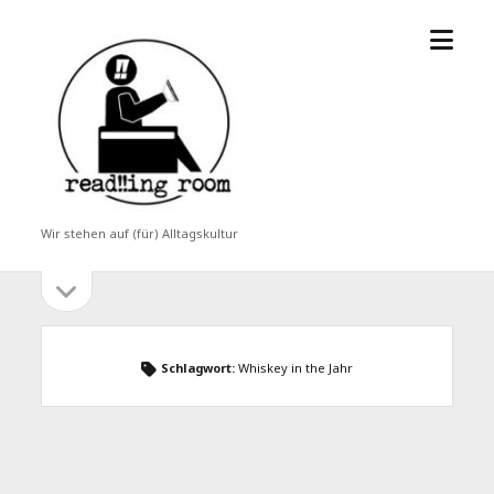
Menü
read!!ing
öffne
room
Wir stehen auf (für) Alltagskultur
Seitenleiste
Seitenleiste
öffnen
Schlagwort:
Whiskey in the Jahr