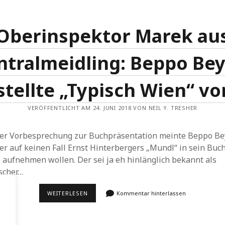
Oberinspektor Marek au
ntralmeidling: Beppo Bey
stellte „Typisch Wien“ vo
VERÖFFENTLICHT AM 24. JUNI 2018 VON NEIL Y. TRESHER
der Vorbesprechung zur Buchpräsentation meinte Beppo Bey
er auf keinen Fall Ernst Hinterbergers „Mundl“ in sein Buc
 aufnehmen wollen. Der sei ja eh hinlänglich bekannt als
scher…
OBERINSPEKTOR
WEITERLESEN
Kommentar hinterlassen
MAREK
AUS
ZENTRALMEIDLING:
BEPPO