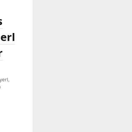
s
erl
r
erl,
h