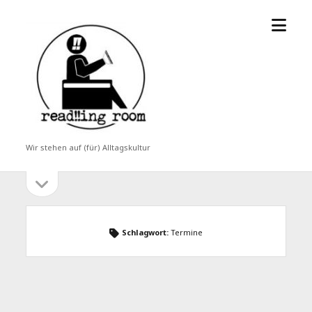
Menü
read!!ing
öffne
room
Wir stehen auf (für) Alltagskultur
Seitenleiste
Seitenleiste
öffnen
Schlagwort:
Termine