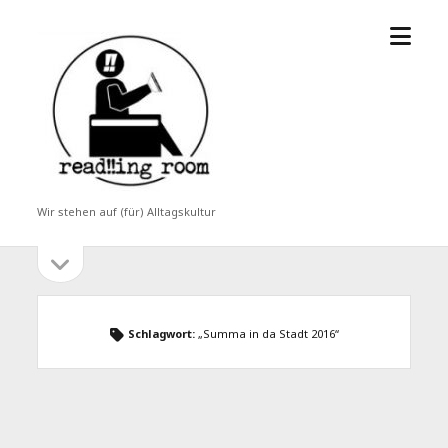
Menü
read!!ing
öffne
room
Wir stehen auf (für) Alltagskultur
Seitenleiste
Seitenleiste
öffnen
Schlagwort:
„Summa in da Stadt 2016“