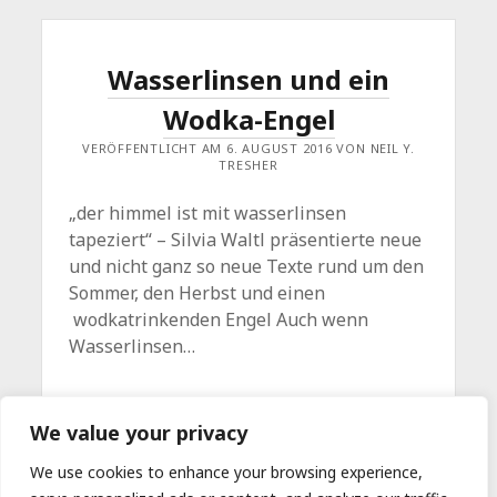
Wasserlinsen und ein
Wodka-Engel
VERÖFFENTLICHT AM 6. AUGUST 2016 VON NEIL Y.
TRESHER
„der himmel ist mit wasserlinsen
tapeziert“ – Silvia Waltl präsentierte neue
und nicht ganz so neue Texte rund um den
Sommer, den Herbst und einen
wodkatrinkenden Engel Auch wenn
Wasserlinsen…
WASSERLINSEN
WEITERLESEN
Kommentar hinterlassen
We value your privacy
UND
EIN
WODKA-
We use cookies to enhance your browsing experience,
ENGEL