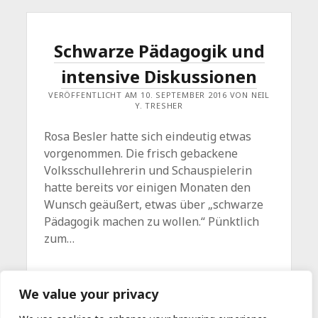
Schwarze Pädagogik und
intensive Diskussionen
VERÖFFENTLICHT AM 10. SEPTEMBER 2016 VON NEIL
Y. TRESHER
Rosa Besler hatte sich eindeutig etwas
vorgenommen. Die frisch gebackene
Volksschullehrerin und Schauspielerin
hatte bereits vor einigen Monaten den
Wunsch geäußert, etwas über „schwarze
Pädagogik machen zu wollen.“ Pünktlich
zum…
SCHWARZE
WEITERLESEN
Kommentar hinterlassen
We value your privacy
PÄDAGOGIK
UND
INTENSIVE