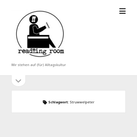
Menü
read!!ing
öffne
room
Wir stehen auf (für) Alltagskultur
Seitenleiste
Seitenleiste
öffnen
Schlagwort:
Struwwelpeter