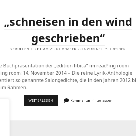
„schneisen in den wind
geschrieben“
VERÖFFENTLICHT AM 21. NOVEMBER 2014 VON NEIL Y. TRESHER
e Buchpräsentation der „edition libica“ im read!!ing room
!ing room: 14. November 2014 – Die reine Lyrik-Anthologie
ntiert so genannte Salongedichte, die in den Jahren 2012 b
 im Rahmen…
„SCHNEISEN
WEITERLESEN
Kommentar hinterlassen
IN
DEN
WIND
GESCHRIEBEN“
.