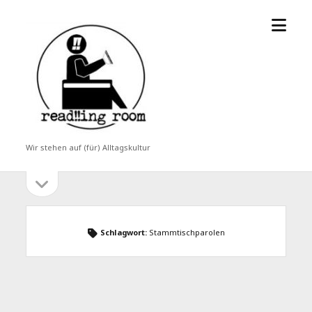
Menü
read!!ing
öffne
room
Wir stehen auf (für) Alltagskultur
Seitenleiste
Seitenleiste
öffnen
Schlagwort:
Stammtischparolen