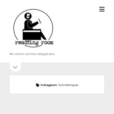
Menü
read!!ing
öffne
room
Wir stehen auf (für) Alltagskultur
Seitenleiste
Seitenleiste
öffnen
Schlagwort:
Schreibimpuls