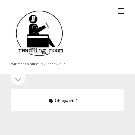
Menü
read!!ing
öffne
room
Wir stehen auf (für) Alltagskultur
Seitenleiste
Seitenleiste
öffnen
Schlagwort:
Rutsch