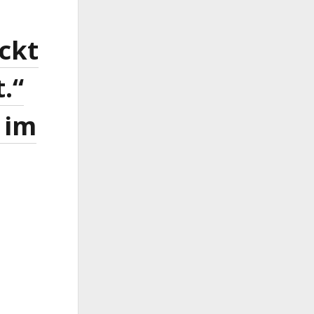
ckt
.“
 im