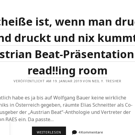
cheiße ist, wenn man dru
nd druckt und nix kummt
strian Beat-Präsentation
read!!ing room
VERÖFFENTLICHT AM 19. JANUAR 2019 VON NEIL Y. TRESHER
tlich habe es ja bis auf Wolfgang Bauer keine wirkliche
iks in Österreich gegeben, räumte Elias Schneitter als Co-
usgeber der „Austrian Beat“-Anthologie und Vertreter der
on BAES ein. Da passte…
„SCHEISSE I
WEITERLESEN
4 Kommentare