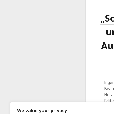
„S
u
Au
Eigen
Beatn
Hera
Editi
We value your privacy