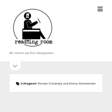
Menü
read!!ing
öffne
room
Wir stehen auf (für) Alltagskultur
Seitenleiste
Seitenleiste
öffnen
Schlagwort:
Renate Schiansky und Emma Steinwender