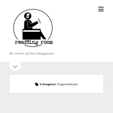
Menü
read!!ing
öffne
room
Wir stehen auf (für) Alltagskultur
Seitenleiste
Seitenleiste
öffnen
Schlagwort:
Puppentheater