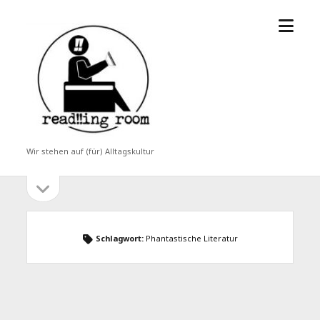
Menü
read!!ing
öffne
room
Wir stehen auf (für) Alltagskultur
Seitenleiste
Seitenleiste
öffnen
Schlagwort:
Phantastische Literatur