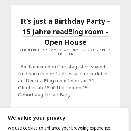
It’s just a Birthday Party –
15 Jahre read!!ing room –
Open House
VERÖFFENTLICHT AM 26. OKTOBER 2017 VON NEIL Y.
TRESHER
Am kommenden Dienstag ist es soweit.
Und noch immer fühlt es sich unwirklich
an. Der read!!ing room feiert am 31.
Oktober ab 18.00 Uhr seinen 15.
Geburtstag. Unser Baby…
IT’S
WEITERLESEN
Kommentar hinterlassen
We value your privacy
JUST
A
BIRTHDAY
We use cookies to enhance your browsing experience,