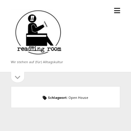
Menü
read!!ing
öffne
room
Wir stehen auf (für) Alltagskultur
Seitenleiste
Seitenleiste
öffnen
Schlagwort:
Open House