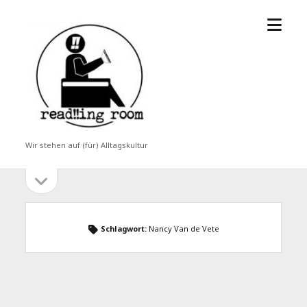
Menü
read!!ing
öffne
room
Wir stehen auf (für) Alltagskultur
Seitenleiste
Seitenleiste
öffnen
Schlagwort:
Nancy Van de Vete