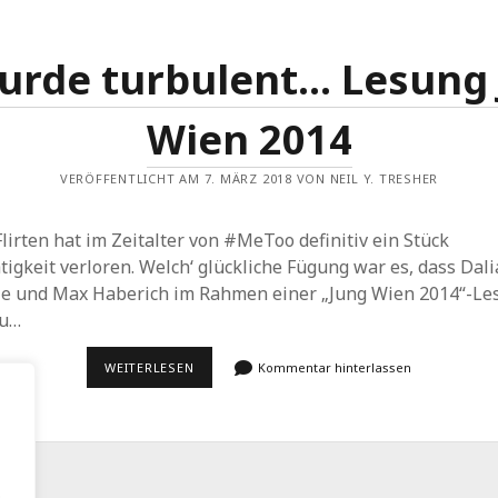
urde turbulent… Lesung
Wien 2014
VERÖFFENTLICHT AM 7. MÄRZ 2018 VON NEIL Y. TRESHER
lirten hat im Zeitalter von #MeToo definitiv ein Stück
tigkeit verloren. Welch‘ glückliche Fügung war es, dass Dali
lie und Max Haberich im Rahmen einer „Jung Wien 2014“-Le
u…
ES
WEITERLESEN
Kommentar hinterlassen
WURDE
TURBULENT…
LESUNG
JUNG
WIEN
2014
.