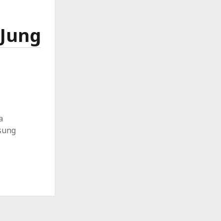
 Jung
a
sung