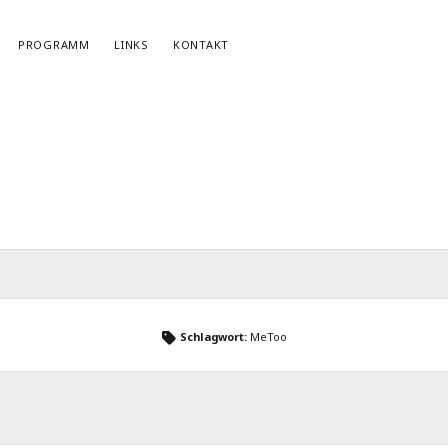
PROGRAMM
LINKS
KONTAKT
NEWSLETTERANMELDUNG
E-Mail*
Schlagwort:
MeToo
r