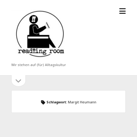
Menü
read!!ing
öffne
room
Wir stehen auf (für) Alltagskultur
Seitenleiste
Seitenleiste
öffnen
Schlagwort:
Margit Heumann