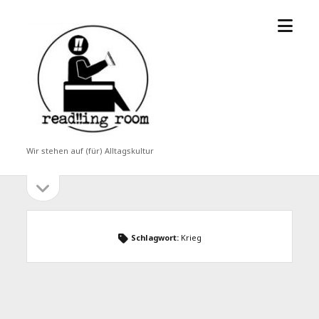
Menü
read!!ing
öffne
room
Wir stehen auf (für) Alltagskultur
Seitenleiste
Seitenleiste
öffnen
Schlagwort:
Krieg