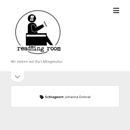
Menü
read!!ing
öffne
room
Wir stehen auf (für) Alltagskultur
Seitenleiste
Seitenleiste
öffnen
Schlagwort:
Johanna Dohnal