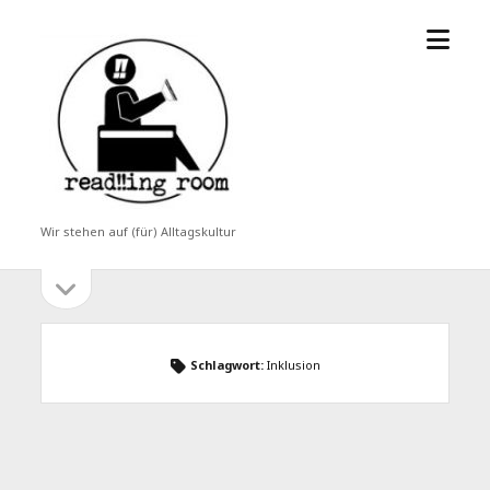
Menü
read!!ing
öffne
room
Wir stehen auf (für) Alltagskultur
Seitenleiste
Seitenleiste
öffnen
Schlagwort:
Inklusion