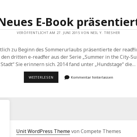
Neues E-Book präsentier
VERÖFFENTLICHT AM 27. JUNI 2015 VON NEIL Y. TRESHER
tlich zu Beginn des Sommerurlaubs präsentierte der read!!
den dritten e-read!!er aus der Serie „Summer in the City-
 Stadt“ Sie erinnern sich. 2014 fand unter „Hundstage“ die…
NEUES
WEITERLESEN
Kommentar hinterlassen
E-
BOOK
PRÄSENTIERT
Unit WordPress Theme
von Compete Themes
.