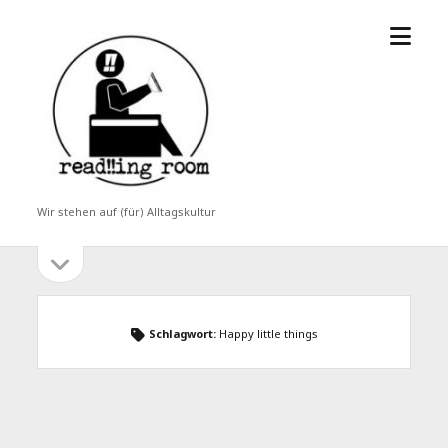
Menü
read!!ing
öffne
room
Wir stehen auf (für) Alltagskultur
Seitenleiste
Seitenleiste
öffnen
Schlagwort:
Happy little things