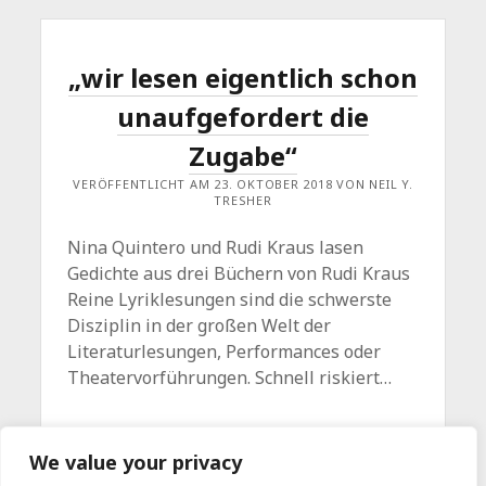
„wir lesen eigentlich schon
unaufgefordert die
Zugabe“
VERÖFFENTLICHT AM 23. OKTOBER 2018 VON NEIL Y.
TRESHER
Nina Quintero und Rudi Kraus lasen
Gedichte aus drei Büchern von Rudi Kraus
Reine Lyriklesungen sind die schwerste
Disziplin in der großen Welt der
Literaturlesungen, Performances oder
Theatervorführungen. Schnell riskiert…
„WIR
WEITERLESEN
Kommentar hinterlassen
We value your privacy
LESEN
EIGENTLICH