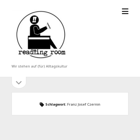
Menü
read!!ing
öffne
room
Wir stehen auf (für) Alltagskultur
Seitenleiste
Seitenleiste
öffnen
Schlagwort:
Franz Josef Czernin