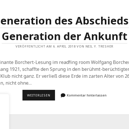
eneration des Abschieds
Generation der Ankunft
VERÖFFENTLICHT AM 6. APRIL 2018 VON NEIL Y. TRESHER
inante Borchert-Lesung im read!!ing room Wolfgang Borcher
gang 1921, schaffte den Sprung in den berühmt-berüchtigt
Klub nicht ganz. Er verließ diese Erde im zarten Alter von 2
en, nicht ohne…
GENERATION
WEITERLESEN
Kommentar hinterlassen
DES
ABSCHIEDS
–
GENERATION
DER
ANKUNFT
.